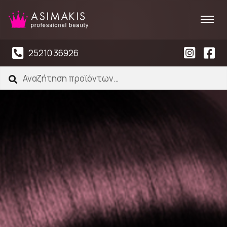
25210 36926
Αναζήτηση
Αναζήτηση
για: