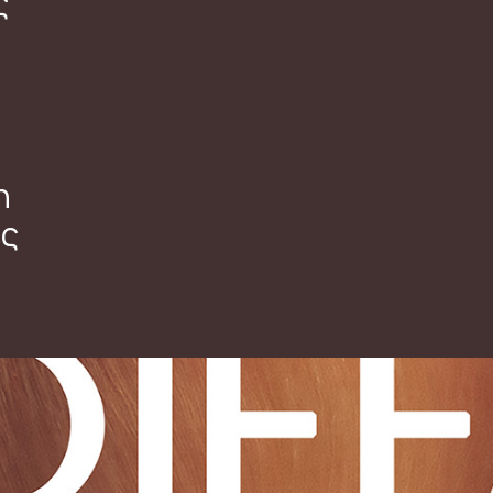
ς
η
ες