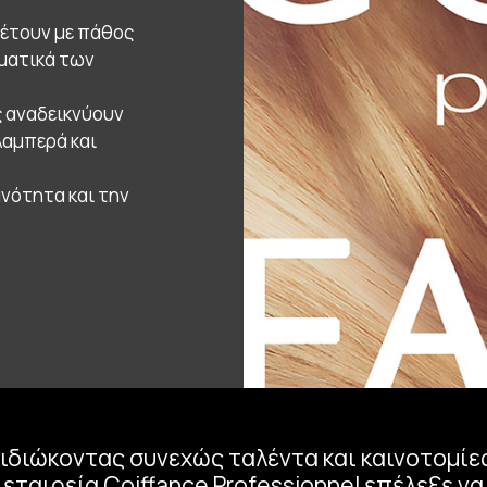
θέτουν με πάθος
σματικά των
 αναδεικνύουν
λαμπερά και
ανότητα και την
ιδιώκοντας συνεχώς ταλέντα και καινοτομίες
εταιρεία Coiffance Professionnel επέλεξε να