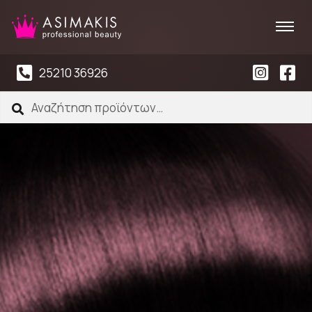
25210 36926
Αναζήτηση
Αναζήτηση
για: