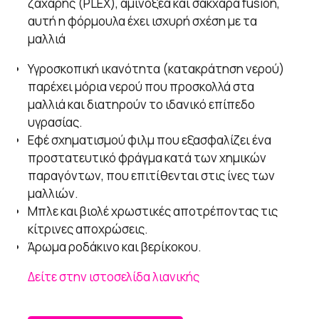
ζάχαρης (PLEX), αμινοξέα και σάκχαρα fusion,
αυτή η φόρμουλα έχει ισχυρή σχέση με τα
μαλλιά
Υγροσκοπική ικανότητα (κατακράτηση νερού)
παρέχει μόρια νερού που προσκολλά στα
μαλλιά και διατηρούν το ιδανικό επίπεδο
υγρασίας.
Εφέ σχηματισμού φιλμ που εξασφαλίζει ένα
προστατευτικό φράγμα κατά των χημικών
παραγόντων, που επιτίθενται στις ίνες των
μαλλιών.
Μπλε και βιολέ χρωστικές αποτρέποντας τις
κίτρινες αποχρώσεις.
Άρωμα ροδάκινο και βερίκοκου.
Δείτε στην ιστοσελίδα λιανικής