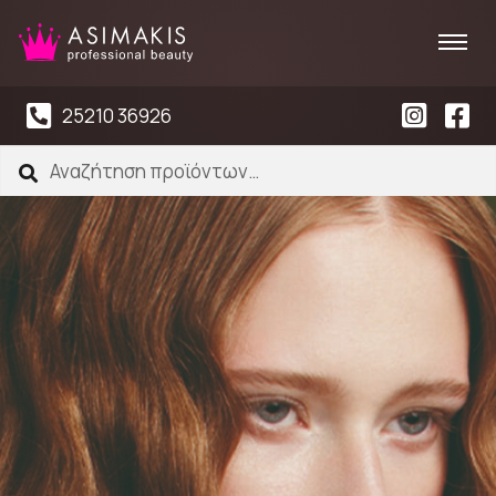
25210 36926
Αναζήτηση
Αναζήτηση
για: