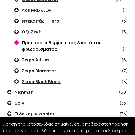
Λακ Μαλλιών
(1)
Ντεκαπάζ - Hero
(3)
Οξυζενέ
(5)
Προστασία θερμότητας & κατά του
φριζαρίσματος
(1)
Σειρά Altum
(6)
Σειρά Biomater
(7)
Σειρά Black Blond
(8)
Nishman
(50)
Solv
(33)
Είδη κομμωτηρίου
(34)
Χρήση της ιστοσελίδας σημαίνει ότι αποδέχεστε τη χρήση
Εξοπλισμός Κομμωτηρίου - Barber
(5)
cookies για την καλύτερη δυνατή εμπειρία στη σελίδα μας