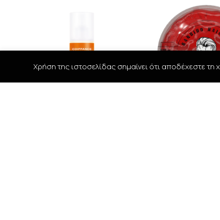
Χρήση της ιστοσελίδας σημαίνει ότι αποδέχεστε τη χ
Coiffance Argan Sun Bi-Phase
BANDIDO GUM EFF
Hair Protection 150ml
GEL -545