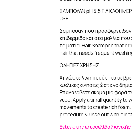
ΣΑΜΠΟΥΑΝ pH 5.5 ΓΙΑ ΚΑΘΗΜΕΡΙ
USE
Σαμπουάν που προσφέρει ιδαν
επιδερμίδα και στα μαλλιά που 
τα μάτια. Hair Shampoo that offer
hair that needs frequent washing.
ΟΔΗΓΙΕΣ ΧΡΗΣΗΣ
Απλώστε λίγη ποσότητα σε βρεγ
κυκλικές κινήσεις ώστε να δημ
Επαναλάβετε ακόμα μια φορά τη
νερό. Apply a small quantity to 
movements to create rich foam.
procedure & rinse out with plent
Δείτε στην ιστοσελίδα λιανικής