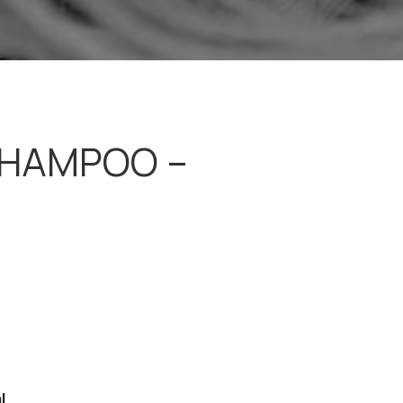
SHAMPOO –
l