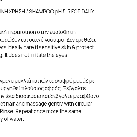
ΝΗ ΧΡΗΣΗ / SHAMPOO pH 5.5 FOR DAILY
ική περιποίηση στην ευαίσθητη
χρειάζονται συχνό λούσιμο. Δεν ερεθίζει
s ideally care ti sensitive skin & protect
 It does not irritate the eyes.
μένα μαλλιά και κάντε ελαφρύ μασάζ με
ιουργηθεί πλούσιος αφρός. Ξεβγάλτε.
ν ίδια διαδικασία και ξεβγάλτε με άφθονο
wet hair and massage gently with circular
 Rinse. Repeat once more the same
y of water.