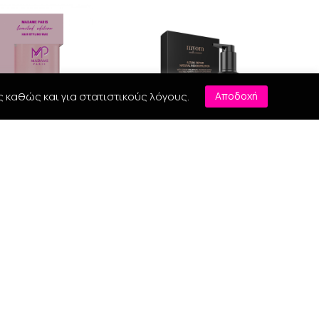
ς καθώς και για στατιστικούς λόγους.
Αποδοχή
aris Hair Powder
Myom Altum Repair 50ml
Wax 32gr