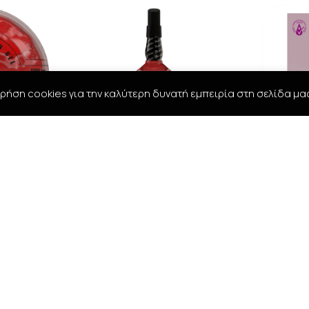
ρήση cookies για την καλύτερη δυνατή εμπειρία στη σελίδα μα
ECT HAIR
BANDIDO AFTER SHAVE
Madame P
ml
COLOGNE MEXICO -350ml