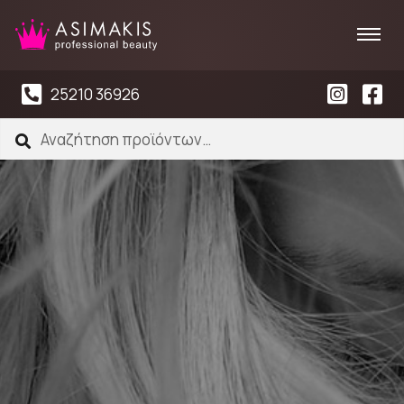
25210 36926
Αναζήτηση
Αναζήτηση
για: