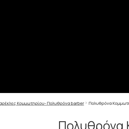
αρέκλες Κομμωτηρίου- Πολυθρόνα barber
Πολυθρόνα Κομμωτ
Πολυθρόνα 