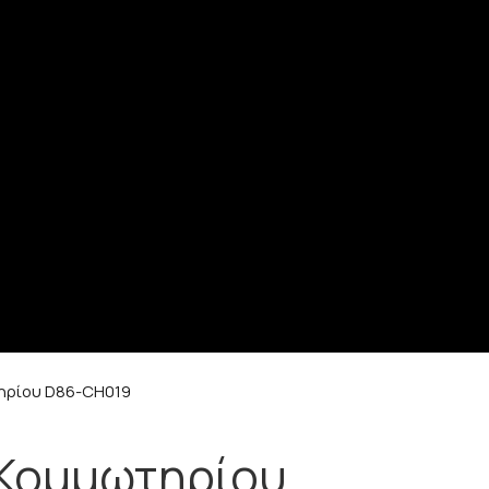
ηρίου D86-CH019
Κομμωτηρίου