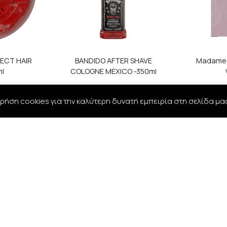
ECT HAIR
BANDIDO AFTER SHAVE
Madame P
ml
COLOGNE MEXICO -350ml
ρήση cookies για την καλύτερη δυνατή εμπειρία στη σελίδα μα