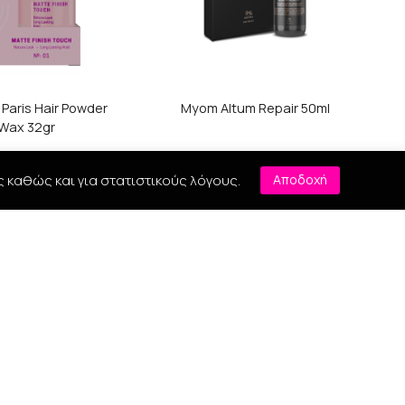
aris Hair Powder
Myom Altum Repair 50ml
Wax 32gr
ς καθώς και για στατιστικούς λόγους.
Αποδοχή