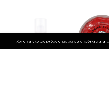
Χρήση της ιστοσελίδας σημαίνει ότι αποδέχεστε τη χ
Coiffance Argan Sun Bi-Phase
BANDIDO GUM EFF
Hair Protection 150ml
GEL -545