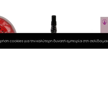
ρήση cookies για την καλύτερη δυνατή εμπειρία στη σελίδα μα
ECT HAIR
BANDIDO AFTER SHAVE
Madame P
ml
COLOGNE MEXICO -350ml