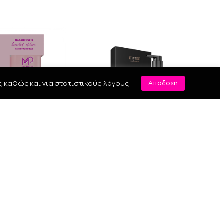
ς καθώς και για στατιστικούς λόγους.
Αποδοχή
aris Hair Powder
Myom Altum Repair 50ml
Wax 32gr