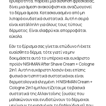
ερυθρότητα, παρέχει μια αίσθηση φρεσκάδας,
δίνει μια άμεση ανακούφιση και αναζωογονεί
το δέρμα άμεσα. Κατασκευασμένο από μη
λιπαρά ενυδατικά συστατικά. Αυτή η σειρά
είναι κατάλληλη για όλους τους τύπους
δέρματος. Είναι ελαφρύ και απορροφάται
εύκολα.
Εάν το ξύρισμα σας γίνεται επώδυνο ή έχετε
ευαίσθητο δέρμα, τότε γιατί να μην
δοκιμάσετε αυτό το υπέροχο και ευχάριστο
προϊόν NISHMAN After Shave Cream + Cologne
2in1. Αυτή η ευχάριστη λοσιόν έχει επίσης
φυσικά αντισηπτικά συστατικά και είναι
δερματολογικά ελεγμένη. Η NISHMAN Cream +
Cologne 2in1 εμπλουτίζεται με τα βασικά
συστατικά της Αλλαντοΐνης (ουσίες που
μαλακώνουν και ενυδατώνουν το δέρμα και
μειώνουν το κνησμό και το ξεφλούδισμα) που