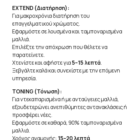
EXTEND (Διατήρηση):
Για μακροχρόνια διατήρηση του
επαγγελματικού χρώματος.
Εφαρμόστε σε λουσμένα και ταμποναρισμένα
μαλλιά.
Επιλέξτε την απόχρωση που θέλετε να
παρατείνετε.
Χτενίστε και αφήστε για
5–15 λεπτά
.
Ξεβγάλτε καλά και συνεχίστε με την επόμενη
υπηρεσία.
TONING (Τόνωση):
Για ντεκαπαρισμένα ή με ανταύγειες μαλλιά,
εξουδετερώνει ανεπιθύμητες αντανακλάσεις ή
προσφέρει νέες.
Εφαρμόστε σε καθαρά, 90% ταμποναρισμένα
μαλλιά.
Χρόνος αναμονής:
15–20 λεπτά
.