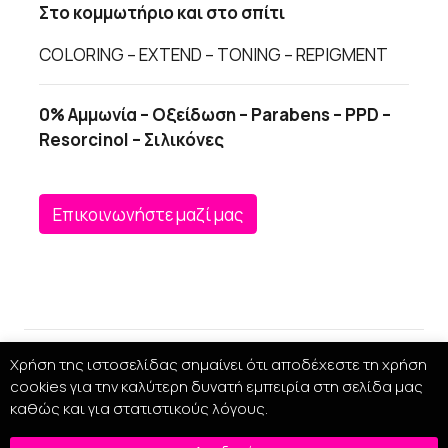
Στο κομμωτήριο και στο σπίτι
COLORING – EXTEND – TONING – REPIGMENT
0% Αμμωνία – Οξείδωση – Parabens – PPD –
Resorcinol – Σιλικόνες
Επικοινωνήστε μαζί μας
Χρήση της ιστοσελίδας σημαίνει ότι αποδέχεστε τη χρήση
cookies για την καλύτερη δυνατή εμπειρία στη σελίδα μας
καθώς και για στατιστικούς λόγους.