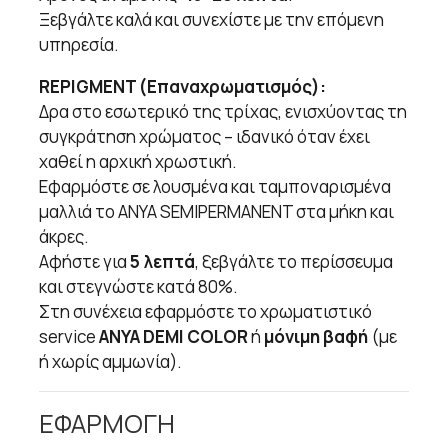
Ξεβγάλτε καλά και συνεχίστε με την επόμενη
υπηρεσία.
REPIGMENT (Επαναχρωματισμός):
Δρα στο εσωτερικό της τρίχας, ενισχύοντας τη
συγκράτηση χρώματος – ιδανικό όταν έχει
χαθεί η αρχική χρωστική.
Εφαρμόστε σε λουσμένα και ταμποναρισμένα
μαλλιά το ANYA SEMIPERMANENT στα μήκη και
άκρες.
Αφήστε για
5 λεπτά
, ξεβγάλτε το περίσσευμα
και στεγνώστε κατά 80%.
Στη συνέχεια εφαρμόστε το χρωματιστικό
service
ANYA DEMI COLOR
ή
μόνιμη βαφή
(με
ή χωρίς αμμωνία).
ΕΦΑΡΜΟΓΗ