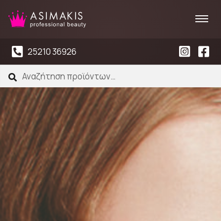
25210 36926
Αναζήτηση
Αναζήτηση
για: