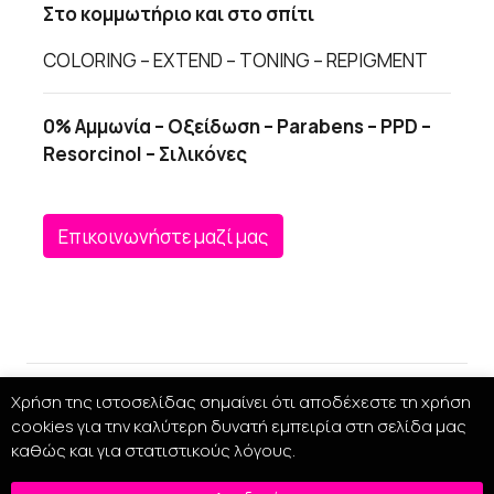
Στο κομμωτήριο και στο σπίτι
COLORING – EXTEND – TONING – REPIGMENT
0% Αμμωνία – Οξείδωση – Parabens – PPD –
Resorcinol – Σιλικόνες
Επικοινωνήστε μαζί μας
Χρήση της ιστοσελίδας σημαίνει ότι αποδέχεστε τη χρήση
cookies για την καλύτερη δυνατή εμπειρία στη σελίδα μας
καθώς και για στατιστικούς λόγους.