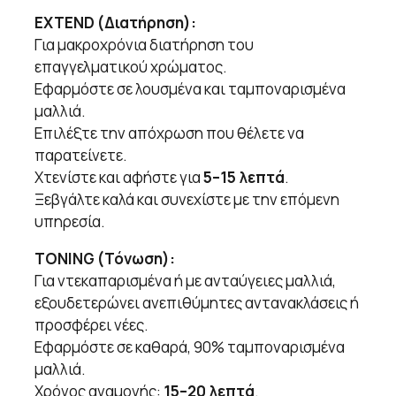
EXTEND (Διατήρηση):
Για μακροχρόνια διατήρηση του
επαγγελματικού χρώματος.
Εφαρμόστε σε λουσμένα και ταμποναρισμένα
μαλλιά.
Επιλέξτε την απόχρωση που θέλετε να
παρατείνετε.
Χτενίστε και αφήστε για
5–15 λεπτά
.
Ξεβγάλτε καλά και συνεχίστε με την επόμενη
υπηρεσία.
TONING (Τόνωση):
Για ντεκαπαρισμένα ή με ανταύγειες μαλλιά,
εξουδετερώνει ανεπιθύμητες αντανακλάσεις ή
προσφέρει νέες.
Εφαρμόστε σε καθαρά, 90% ταμποναρισμένα
μαλλιά.
Χρόνος αναμονής:
15–20 λεπτά
.