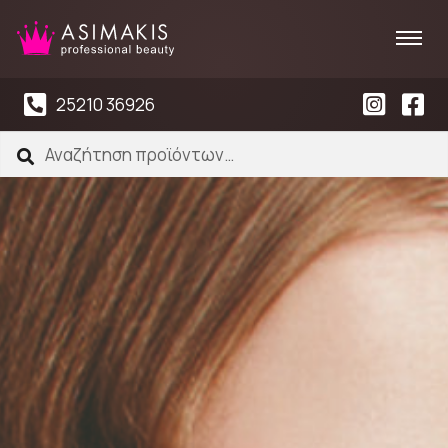
25210 36926
Αναζήτηση
Αναζήτηση
για: