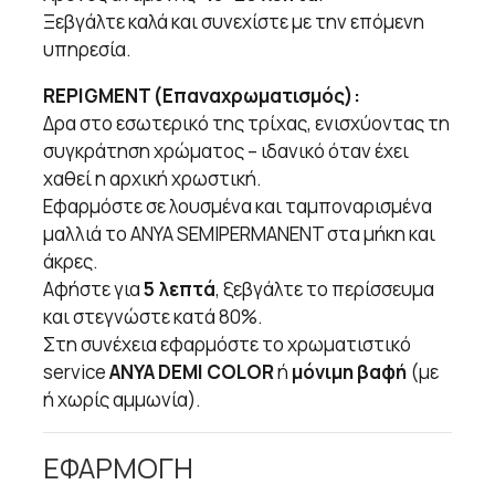
Ξεβγάλτε καλά και συνεχίστε με την επόμενη
υπηρεσία.
REPIGMENT (Επαναχρωματισμός):
Δρα στο εσωτερικό της τρίχας, ενισχύοντας τη
συγκράτηση χρώματος – ιδανικό όταν έχει
χαθεί η αρχική χρωστική.
Εφαρμόστε σε λουσμένα και ταμποναρισμένα
μαλλιά το ANYA SEMIPERMANENT στα μήκη και
άκρες.
Αφήστε για
5 λεπτά
, ξεβγάλτε το περίσσευμα
και στεγνώστε κατά 80%.
Στη συνέχεια εφαρμόστε το χρωματιστικό
service
ANYA DEMI COLOR
ή
μόνιμη βαφή
(με
ή χωρίς αμμωνία).
ΕΦΑΡΜΟΓΗ