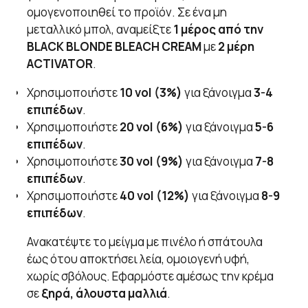
ομογενοποιηθεί το προϊόν. Σε ένα μη
μεταλλικό μπολ, αναμείξτε
1 μέρος από την
BLACK BLONDE BLEACH CREAM
με
2 μέρη
ACTIVATOR
.
Χρησιμοποιήστε
10 vol (3%)
για ξάνοιγμα
3-4
επιπέδων
.
Χρησιμοποιήστε
20 vol (6%)
για ξάνοιγμα
5-6
επιπέδων
.
Χρησιμοποιήστε
30 vol (9%)
για ξάνοιγμα
7-8
επιπέδων
.
Χρησιμοποιήστε
40 vol (12%)
για ξάνοιγμα
8-9
επιπέδων
.
Ανακατέψτε το μείγμα με πινέλο ή σπάτουλα
έως ότου αποκτήσει λεία, ομοιογενή υφή,
χωρίς σβόλους. Εφαρμόστε αμέσως την κρέμα
σε
ξηρά, άλουστα μαλλιά
.