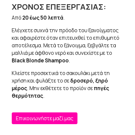
ΧΡΟΝΟΣ ΕΠΕΞΕΡΓΑΣΙΑΣ:
Από
20 έως 50 λεπτά
.
Ελέγχετε συχνά την πρόοδο του ξανοίγματος
και αφαιρέστε όταν επιτευχθεί το επιθυμητό
αποτέλεσμα. Μετά το ξάνοιγμα, ξεβγάλτε τα
μαλλιά με άφθονο νερό και συνεχίστε με το
Black Blonde Shampoo
.
Κλείστε προσεκτικά το σακουλάκι μετά τη
χρήση και φυλάξτε το σε
δροσερό, ξηρό
μέρος
. Μην εκθέτετε το προϊόν σε
πηγές
θερμότητας
.
Επικοινωνήστε μαζί μας