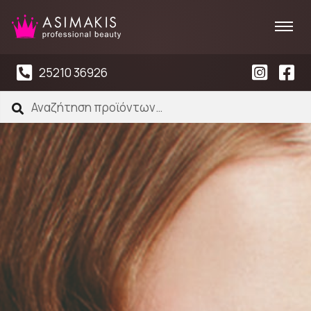
25210 36926
Αναζήτηση
Αναζήτηση
για: