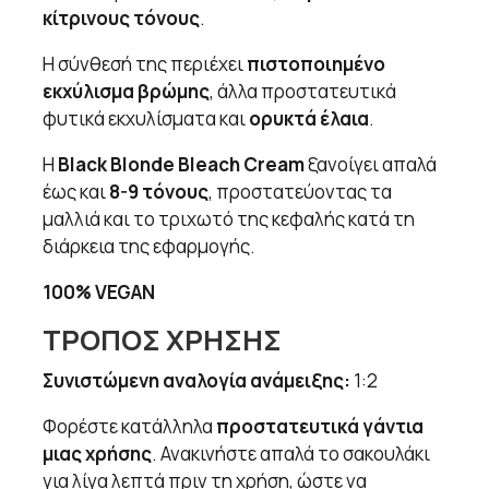
κίτρινους τόνους
.
Η σύνθεσή της περιέχει
πιστοποιημένο
εκχύλισμα βρώμης
, άλλα προστατευτικά
φυτικά εκχυλίσματα και
ορυκτά έλαια
.
Η
Black Blonde Bleach Cream
ξανοίγει απαλά
έως και
8-9 τόνους
, προστατεύοντας τα
μαλλιά και το τριχωτό της κεφαλής κατά τη
διάρκεια της εφαρμογής.
100% VEGAN
ΤΡΟΠΟΣ ΧΡΗΣΗΣ
Συνιστώμενη αναλογία ανάμειξης:
1:2
Φορέστε κατάλληλα
προστατευτικά γάντια
μιας χρήσης
. Ανακινήστε απαλά το σακουλάκι
για λίγα λεπτά πριν τη χρήση, ώστε να