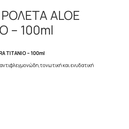
Ι ΡΟΛΕΤΑ ALOE
O – 100ml
RA TITANIO – 100ml
ε αντιφλεγμονώδη,τονωτική και ενυδατική