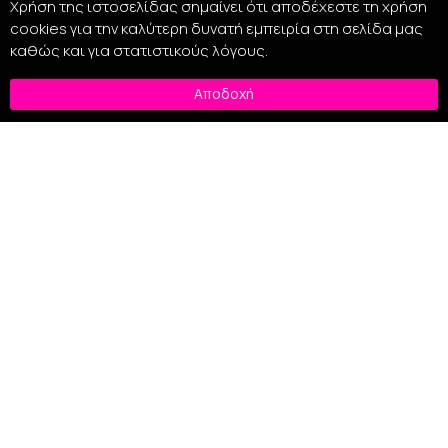
Χρήση της ιστοσελίδας σημαίνει ότι αποδέχεστε τη χρήση
cookies για την καλύτερη δυνατή εμπειρία στη σελίδα μας
καθώς και για στατιστικούς λόγους.
Αποδοχή
Coiffance Argan Sun Bi-Phase Hair Protection 150ml