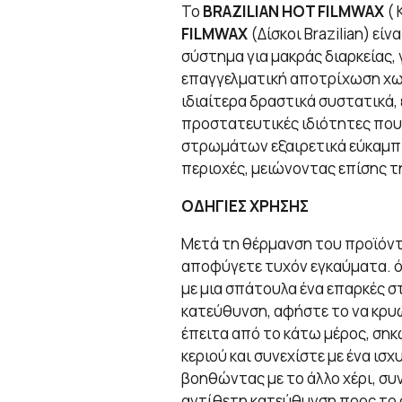
Το
BRAZILIAN HOT FILMWAX
( 
FILMWAX
(Δίσκοι Brazilian) εί
σύστημα για μακράς διαρκείας,
επαγγελματική αποτρίχωση χωρ
ιδιαίτερα δραστικά συστατικά, 
προστατευτικές ιδιότητες πο
στρωμάτων εξαιρετικά εύκαμπτο
περιοχές, μειώνοντας επίσης 
ΟΔΗΓΙΕΣ ΧΡΗΣΗΣ
Μετά τη θέρμανση του προϊόντο
αποφύγετε τυχόν εγκαύματα. ό
με μια σπάτουλα ένα επαρκές 
κατεύθυνση, αφήστε το να κρυώ
έπειτα από το κάτω μέρος, ση
κεριού και συνεχίστε με ένα ισχ
βοηθώντας με το άλλο χέρι, συ
αντίθετη κατεύθυνση προς το 