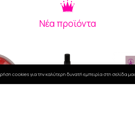
Νέα προϊόντα
ρήση cookies για την καλύτερη δυνατή εμπειρία στη σελίδα μα
ECT HAIR
BANDIDO AFTER SHAVE
Madame P
ml
COLOGNE MEXICO -350ml