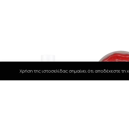
Χρήση της ιστοσελίδας σημαίνει ότι αποδέχεστε τη χ
Coiffance Argan Sun Bi-Phase
BANDIDO GUM EFF
Hair Protection 150ml
GEL -545