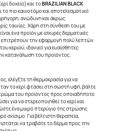
Κερί δοχείο) και το
BRAZILIAN BLACK
ναι το πιο καινοτόμο και αποτελεσματικό
 γρήγορη, ανώδυνη και άκρως
ίς ταινίες. Χάρη στη σύνθεση του με
είναι ένα προϊόν με ισχυρές δερματικές
υ επιτρέπουν την εφαρμογή πολύ λεπτών
υ κεριού, ιδανικό για ευαίσθητες
την κατανάλωση του προϊόντος.
ς, ελέγξτε τη θερμοκρασία για να
ταν το κερί φτάσει στη σωστή υφή, βάλτε
στρώμα του προϊόντος προς οποιαδήποτε
σει για να στερεοποιηθεί το κερί και
κώστε ένα μικρό πτερύγιο της στρώσης
υρό σχίσιμο. Για βέλτιστη θεραπεία,
νιστάται να τραβάτε το δέρμα προς την
σχίσιμο.