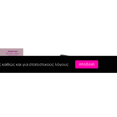
ς καθώς και για στατιστικούς λόγους.
Αποδοχή
aris Hair Powder
Myom Altum Repair 50ml
Wax 32gr